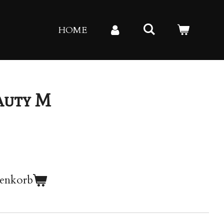
HOME
eauty M
renkorb