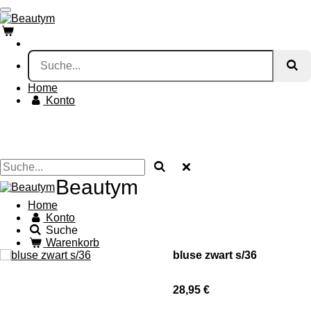
Zum
Hauptinhalt
springen
Home
Konto
Beautym
Home
Konto
Suche
Warenkorb
bluse zwart s/36
28,95 €