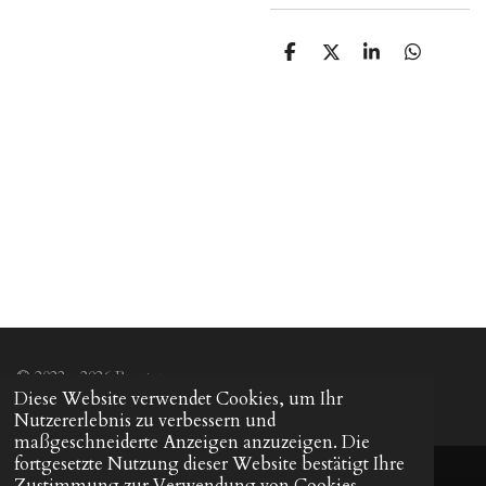
T
T
T
T
e
e
e
e
i
i
i
i
l
l
l
l
e
e
e
e
n
n
n
n
© 2022 - 2026 Beautym
Diese Website verwendet Cookies, um Ihr
Nutzererlebnis zu verbessern und
maßgeschneiderte Anzeigen anzuzeigen. Die
fortgesetzte Nutzung dieser Website bestätigt Ihre