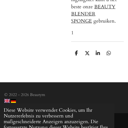
beste onze
BEAUTY
BLENDER
SPONGE
gebruiken.
1
T
T
T
T
e
e
e
e
i
i
i
i
l
l
l
l
e
e
e
e
n
n
n
n
© 2022 - 2026 Beautym
Diese Website verwendet Cookies, um Ihr
Nutzererlebnis zu verbessern und
maßgeschneiderte Anzeigen anzuzeigen. Die
fortgesetzte Nutzung dieser Website bestätigt Ihre