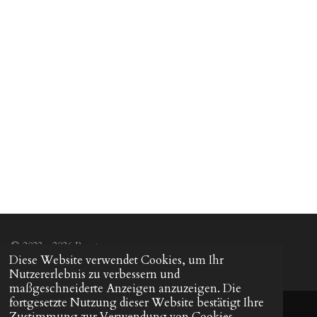
i
i
i
i
l
l
l
l
e
e
e
e
n
n
n
n
© 2022 - 2026 Beautym
Diese Website verwendet Cookies, um Ihr
Nutzererlebnis zu verbessern und
maßgeschneiderte Anzeigen anzuzeigen. Die
fortgesetzte Nutzung dieser Website bestätigt Ihre