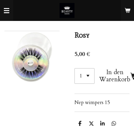
Zum
Hauptinhalt
springen
Rosy
5,00 €
In den
Warenkorb
Nep wimpers 15
T
T
T
T
e
e
e
e