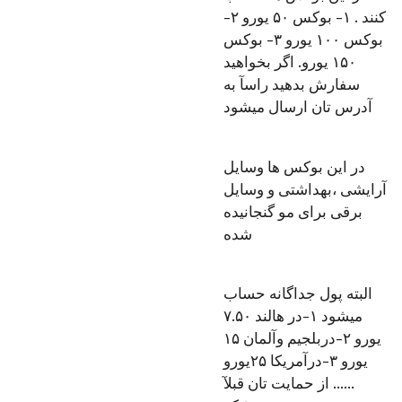
کنند . ۱- بوکس ۵۰ یورو ۲-
بوکس ۱۰۰ یورو ۳- بوکس
۱۵۰ یورو. اگر بخواهید
سفارش بدهید راسآ به
آدرس تان ارسال میشود
در این بوکس ها وسایل
آرایشی ،بهداشتی و وسایل
برقی برای مو گنجانیده
شده
البته‌ پول جداگانه حساب
میشود ۱-در هالند ۷.۵۰
یورو ۲-دربلجیم وآلمان ۱۵
یورو ۳-درآمریکا ۲۵یورو
...... از حمایت تان قبلآ