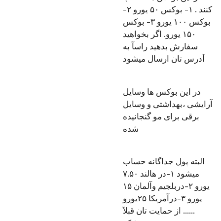
کنند . ۱- بوکس ۵۰ یورو ۲-
بوکس ۱۰۰ یورو ۳- بوکس
۱۵۰ یورو. اگر بخواهید
سفارش بدهید راسآ به
آدرس تان ارسال میشود
در این بوکس ها وسایل
آرایشی ،بهداشتی و وسایل
برقی برای مو گنجانیده
شده
البته‌ پول جداگانه حساب
میشود ۱-در هالند ۷.۵۰
یورو ۲-دربلجیم وآلمان ۱۵
یورو ۳-درآمریکا ۲۵یورو
...... از حمایت تان قبلآ